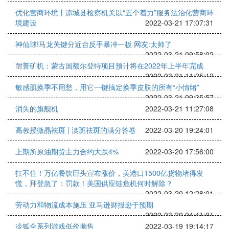
优化营商环境丨凉城县检察机关以“五个着力”服务法治化营商环
境建设
2022-03-21 17:07:31
神仙球!马龙关键分近台反手暴冲一板 网友:太帅了
2022-03-21 09:58:02
耐普矿机：蒙古国额尔登特项目预计将在2022年上半年完成
2022-03-21 11:25:12
敏感肌换季不用愁，用它一键搞定换季皮肤的所有“小情绪”
2022-03-21 09:35:57
消失的旗舰机
2022-03-21 11:27:08
高教授微晶祛斑 | 淡斑祛斑的满分答卷
2022-03-20 19:24:01
上期所原油期货主力合约大跌4%
2022-03-20 17:56:00
扛不住！万亿餐饮巨头宣布涨价，美港口1500亿货物堵得发
慌，拜登急了：罚款！美国供应链危机何时解除？
2022-03-20 12:28:01
劳动力和物流成本施压 亚马逊财报逊于预期
2022-03-20 04:41:01
冷狐全系列游戏低价抛售
2022-03-19 19:14:17