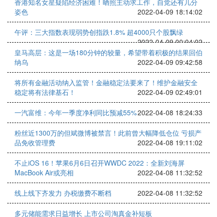
香港知名女星疑陷经济困难！晒照主动求工作，自觉还有几分
姿色
2022-04-09 18:14:02
午评：三大指数表现弱势创指跌1.8% 超4000只个股飘绿
2022-04-09 00:04:02
皇马高层：这是一场180分钟的较量，希望带着积极的结果回伯
纳乌
2022-04-09 09:42:58
将所有金融活动纳入监管！金融稳定法要来了！维护金融安全
稳定将有法律基石！
2022-04-09 02:49:01
一汽富维：今年一季度净利同比预减55%
2022-04-08 18:24:33
粉丝近1300万的但斌微博被禁言！此前曾大幅降低仓位 亏损产
品免收管理费
2022-04-08 19:11:02
不止iOS 16！苹果6月6日召开WWDC 2022：全新刘海屏
MacBook Air或亮相
2022-04-08 11:32:52
线上线下齐发力 办税缴费不断档
2022-04-08 11:32:52
多元储能需求日益增长 上市公司淘真金补短板