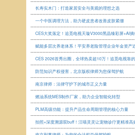
长寿实木门：打造家居安全与美观的理想之选
一个中医调理方法，助力硬皮患者改善皮肤紧绷
CES大奖落定！追觅电视天璇V3000黑晶臻彩屏+AI摘得T
赋能多层次养老体系！平安养老险管理企业年金资产
CES 2026首秀出圈，全球热卖超10万！追觅电视靠的
防范知识产权侵害，北京版权律师为您保驾护航
南京律师：法律守护下的城市正义力量
燃油系统MES制作厂家，助力企业智能化转型
PLM高级功能：提升产品生命周期管理的核心力量
拍照+深度溯源双buff！汪喵灵灵让宠物诊疗更精准高
南京刑事律师：为您的合法权益保驾护航