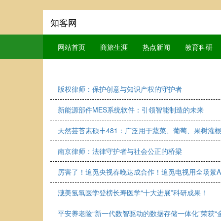
知客网
网站首页
商旅生涯
热点新闻
教育科研
版权律师：保护创意与知识产权的守护者
新能源部件MES系统软件：引领智能制造的未来
天然芸苔素硕丰481：广泛用于蔬菜、葡萄、果树灌
南京律师：法律守护者与社会公正的桥梁
厉害了！追觅央视春晚达成合作！追觅电视用全场景A
潓美氢氧医学登榜长寿医学“十大进展”科研成果！
平安养老险“新一代数智驱动的数据存储一体化”荣获“