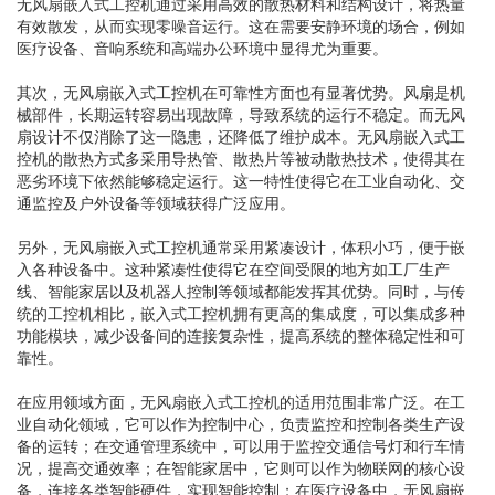
无风扇嵌入式工控机通过采用高效的散热材料和结构设计，将热量
有效散发，从而实现零噪音运行。这在需要安静环境的场合，例如
医疗设备、音响系统和高端办公环境中显得尤为重要。
其次，无风扇嵌入式工控机在可靠性方面也有显著优势。风扇是机
械部件，长期运转容易出现故障，导致系统的运行不稳定。而无风
扇设计不仅消除了这一隐患，还降低了维护成本。无风扇嵌入式工
控机的散热方式多采用导热管、散热片等被动散热技术，使得其在
恶劣环境下依然能够稳定运行。这一特性使得它在工业自动化、交
通监控及户外设备等领域获得广泛应用。
另外，无风扇嵌入式工控机通常采用紧凑设计，体积小巧，便于嵌
入各种设备中。这种紧凑性使得它在空间受限的地方如工厂生产
线、智能家居以及机器人控制等领域都能发挥其优势。同时，与传
统的工控机相比，嵌入式工控机拥有更高的集成度，可以集成多种
功能模块，减少设备间的连接复杂性，提高系统的整体稳定性和可
靠性。
在应用领域方面，无风扇嵌入式工控机的适用范围非常广泛。在工
业自动化领域，它可以作为控制中心，负责监控和控制各类生产设
备的运转；在交通管理系统中，可以用于监控交通信号灯和行车情
况，提高交通效率；在智能家居中，它则可以作为物联网的核心设
备，连接各类智能硬件，实现智能控制；在医疗设备中，无风扇嵌