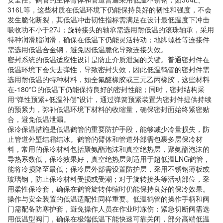
316L等，这些材质在低温环境下仍能保持良好的韧性和强度，不会
发生脆化断裂，其低温冲击韧性指标需满足在设计最低温度下冲击
吸收功不小于27J；旋转接头的轴承需选用耐低温的滚珠轴承，采用
特种润滑脂润滑，确保在低温下仍能灵活转动；地脚螺栓等连接件
需选用低温合金钢，避免因低温脆化导致连接失效。
密封系统的低温适应性设计是防止介质泄漏的关键。普通密封件在
低温环境下会失去弹性，导致密封失效，因此低温鹤管的密封件需
选用耐低温的特种材料，如全氟醚橡胶或三元乙丙橡胶，这些材料
在-180℃的低温下仍能保持良好的密封性能；同时，密封结构采
用“弹性预紧+低温补偿”设计，通过弹簧预紧装置为密封件提供持续
的预紧力，弥补低温环境下材料的收缩量，确保密封面始终紧密贴
合，避免低温泄漏。
保冷保温措施是低温鹤管的重要防护手段，能够减少冷量损失，防
止管道外壁结霜结冰。鹤管的臂体和管道外部需包裹多层保冷材
料，常用的保冷材料包括聚氨酯泡沫和真空绝热层，聚氨酯泡沫的
导热系数低，保冷效果好，真空绝热层则适用于超低温LNG鹤管，
能将冷损降至最低；保冷层外部需设置防护层，采用不锈钢薄板或
玻璃钢，防止保冷材料受损或受潮；对于旋转接头等活动部位，采
用柔性保冷套，确保在鹤管旋转伸缩时仍能保持良好的保冷效果。
操作与安全装置的低温适配性同样重要。低温鹤管的操作手柄和阀
门需配备防寒护套，避免操作人员在作业时冻伤；紧急切断阀需选
用低温型阀门，确保在极端低温下能快速可靠关闭，部分高端低温