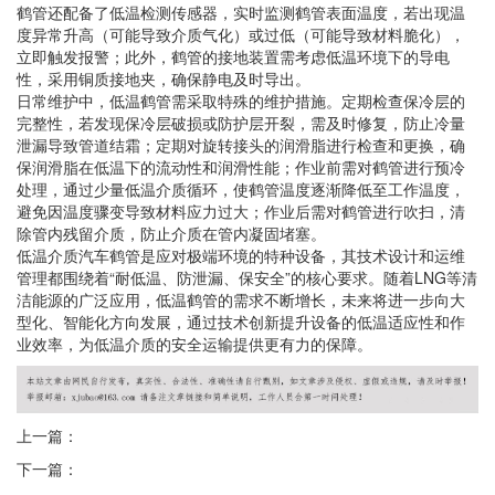
鹤管还配备了低温检测传感器，实时监测鹤管表面温度，若出现温
度异常升高（可能导致介质气化）或过低（可能导致材料脆化），
立即触发报警；此外，鹤管的接地装置需考虑低温环境下的导电
性，采用铜质接地夹，确保静电及时导出。
日常维护中，低温鹤管需采取特殊的维护措施。定期检查保冷层的
完整性，若发现保冷层破损或防护层开裂，需及时修复，防止冷量
泄漏导致管道结霜；定期对旋转接头的润滑脂进行检查和更换，确
保润滑脂在低温下的流动性和润滑性能；作业前需对鹤管进行预冷
处理，通过少量低温介质循环，使鹤管温度逐渐降低至工作温度，
避免因温度骤变导致材料应力过大；作业后需对鹤管进行吹扫，清
除管内残留介质，防止介质在管内凝固堵塞。
低温介质汽车鹤管是应对极端环境的特种设备，其技术设计和运维
管理都围绕着“耐低温、防泄漏、保安全”的核心要求。随着LNG等清
洁能源的广泛应用，低温鹤管的需求不断增长，未来将进一步向大
型化、智能化方向发展，通过技术创新提升设备的低温适应性和作
业效率，为低温介质的安全运输提供更有力的保障。
上一篇：
下一篇：