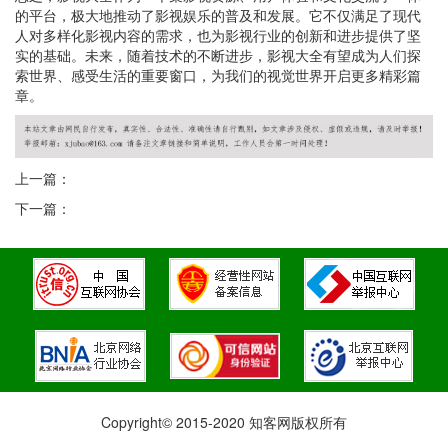
的平台，极大地推动了影视娱乐的普及和发展。它不仅满足了现代
人对多样化影视内容的需求，也为影视行业的创新和进步提供了坚
实的基础。未来，随着技术的不断进步，影视大全有望成为人们探
索世界、感受生活的重要窗口，为我们的视觉世界开启更多精彩篇
章。
上一篇：
下一篇：
Copyright© 2015-2020 知客网版权所有