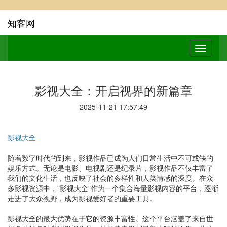
知客网
影视大全：开启视界的新篇章
2025-11-21 17:57:49
影视大全
随着数字时代的到来，影视作品已成为人们日常生活中不可或缺的
娱乐方式。无论是电影、电视剧还是纪录片，影视作品不仅丰富了
我们的文化生活，也反映了社会的多样性和人类情感的深度。在众
多影视资源中，"影视大全"作为一个集合海量影视内容的平台，逐渐
走进了大众视野，成为影视爱好者的重要工具。
影视大全的最大优势在于它的资源丰富性。这个平台涵盖了来自世