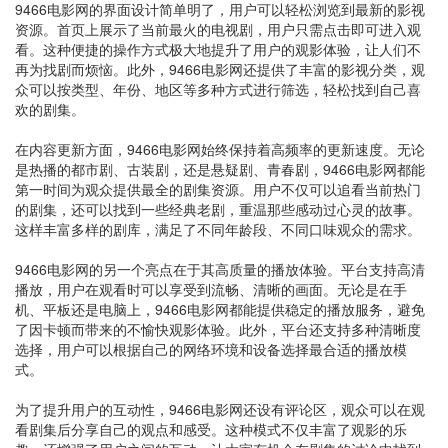
9466电影网的界面设计简单明了，用户可以轻松浏览到最新的影视
资源。首页上展示了当前最火的电视剧，用户只需点击即可进入观
看。这种便捷的操作方式极大地提升了用户的观影体验，让人们不
再为找剧而烦恼。此外，9466电影网还提供了丰富的影视分类，观
众可以按类型、年份、地区等多种方式进行筛选，轻松找到自己喜
欢的剧集。
在内容更新方面，9466电影网始终保持着高频率的更新速度。无论
是热播的都市剧、古装剧，还是悬疑剧、青春剧，9466电影网都能
第一时间为观众提供最全的剧集资源。用户不仅可以追看当前热门
的剧集，还可以找到一些经典老剧，重温那些感动过心灵的故事。
这样丰富多样的剧库，满足了不同年龄段、不同口味观众的需求。
9466电影网的另一个亮点在于其高质量的播放体验。平台支持高清
播放，用户在观看时可以享受到流畅、清晰的画面。无论是在手
机、平板还是电脑上，9466电影网都能提供稳定的播放服务，避免
了因卡顿而带来的不愉快观影体验。此外，平台还支持多种清晰度
选择，用户可以根据自己的网络环境和设备选择最合适的播放模
式。
为了提升用户的互动性，9466电影网还设有评论区，观众可以在观
看剧集后分享自己的观点和感受。这种模式不仅丰富了观影的乐