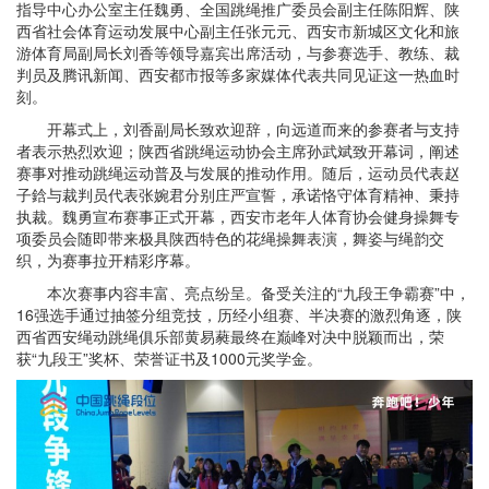
指导中心办公室主任魏勇、全国跳绳推广委员会副主任陈阳辉、陕
西省社会体育运动发展中心副主任张元元、西安市新城区文化和旅
游体育局副局长刘香等领导嘉宾出席活动，与参赛选手、教练、裁
判员及腾讯新闻、西安都市报等多家媒体代表共同见证这一热血时
刻。
开幕式上，刘香副局长致欢迎辞，向远道而来的参赛者与支持
者表示热烈欢迎；陕西省跳绳运动协会主席孙武斌致开幕词，阐述
赛事对推动跳绳运动普及与发展的推动作用。随后，运动员代表赵
子鋡与裁判员代表张婉君分别庄严宣誓，承诺恪守体育精神、秉持
执裁。魏勇宣布赛事正式开幕，西安市老年人体育协会健身操舞专
项委员会随即带来极具陕西特色的花绳操舞表演，舞姿与绳韵交
织，为赛事拉开精彩序幕。
本次赛事内容丰富、亮点纷呈。备受关注的“九段王争霸赛”中，
16强选手通过抽签分组竞技，历经小组赛、半决赛的激烈角逐，陕
西省西安绳动跳绳俱乐部黄易蕤最终在巅峰对决中脱颖而出，荣
获“九段王”奖杯、荣誉证书及1000元奖学金。