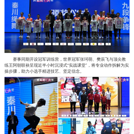
赛事同期开设冠军训练营，世界冠军张珂萌、樊辰飞与顶尖教
练王阿朝联袂呈现近半小时沉浸式“实战课堂”，将专业动作拆解为实
操步骤，助力小选手精进技艺、坚定信念。