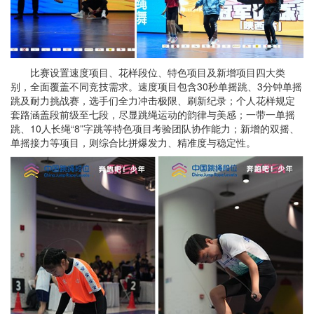
比赛设置速度项目、花样段位、特色项目及新增项目四大类
别，全面覆盖不同竞技需求。速度项目包含30秒单摇跳、3分钟单摇
跳及耐力挑战赛，选手们全力冲击极限、刷新纪录；个人花样规定
套路涵盖段前级至七段，尽显跳绳运动的韵律与美感；一带一单摇
跳、10人长绳“8”字跳等特色项目考验团队协作能力；新增的双摇、
单摇接力等项目，则综合比拼爆发力、精准度与稳定性。