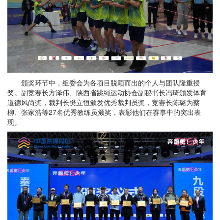
颁奖环节中，组委会为各项目脱颖而出的个人与团队隆重授
奖。副竞赛长方泽伟、陕西省跳绳运动协会副秘书长冯琦颁发体育
道德风尚奖，裁判长樊立恒颁发优秀裁判员奖，竞赛长陈璐为蔡
柳、张家浩等27名优秀教练员颁奖，表彰他们在赛事中的突出表
现。