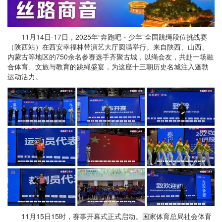
11月14日-17日，2025年“奔跑吧・少年”全国跳绳段位挑战赛
（陕西站）在西安幸福林带演艺大厅圆满举行。来自陕西、山西、
内蒙古等地区的750余名参赛选手齐聚古城，以绳会友，共赴一场融
合体育、文旅与教育的跳绳盛宴，为这座十三朝历史名城注入蓬勃
运动活力。
11月15日15时，赛事开幕式正式启动。国家体育总局社会体育