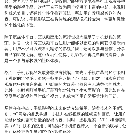
频、爱奇艺等平台的崛起，使得用户能够方便地在手机上观看各种
类型的影视作品。这些平台不仅为用户提供了丰富的电影、电视剧
和综艺节目，还通过个性化推荐算法，帮助用户发现感兴趣的内
容。可以说，手机影视正在将传统的观影模式转变为一种更加灵活
和个性化的体验。
除了流媒体平台，短视频应用的流行也极大推动了手机影视的繁
荣。抖音、快手等短视频平台让用户能够以更短的时间获取娱乐内
容，用户不仅可以观看到精彩的影视片段，还可以参与创作，分享
自己的影视见解。这种互动性使得手机影视不再是单向的消费，而
是一个参与感极强的社区体验。
然而，手机影视的发展并非没有挑战。首先，手机屏幕的尺寸限制
了观影的沉浸感，虽然一些用户习惯了小屏幕，但对于追求高质量
观影体验的用户来说，电影院的大屏幕仍然具有无法替代的魅力。
此外，长时间盯着手机屏幕可能对视力产生负面影响，因此如何在
享受手机影视的同时保护视力，也成为了用户需要关注的问题。
尽管存在挑战，手机影视的未来依然充满希望。随着技术的不断进
步，5G网络的普及将进一步提升在线视频的流畅度和画质，让用户
能够体验到更高质量的影视内容。同时，虚拟现实（VR）和增强现
实（AR）技术的应用，可能会将手机影视带入一个全新的境界，让
用户体验更为生动和沉浸的观影体验。