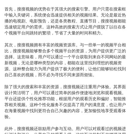
首先，搜搜视频的优势在于其强大的搜索引擎。用户只需在搜索框
中输入关键词，系统便会迅速提供相关的视频结果。无论是最近热
播的电视剧、电影预告，还是各类教程、直播节目，搜搜视频都能
迅速锁定用户的需求。这种高效的搜索方式让用户摆脱了以往在各
个视频平台间跳转的繁琐，节省了大量的时间和精力。
其次，搜搜视频拥有丰富的视频资源库。与一些单一的视频平台相
比，搜搜视频能够整合多个视频平台的资源，为用户提供更广泛的
选择。这意味着，用户可以通过一个平台获取到来自不同网站的最
新视频，无论是哪种类型的内容，都能在这里找到理想的视频资
源。这种整合能力为用户提供了极大的便利，让他们能够轻松找到
自己喜欢的视频，而不必为寻找不同来源而烦恼。
除了强大的搜索和丰富的资源，搜搜视频还注重用户体验。其界面
设计简洁明了，用户可以通过简单的操作便捷地浏览和观看视频。
平台还提供个性化推荐功能，根据用户的观看历史和偏好，智能推
荐相关视频。这种个性化服务不仅提高了用户的满意度，也让用户
在海量视频中找到更符合自己兴趣的内容，更加愉悦地享受观看体
验。
此外，搜搜视频还鼓励用户参与互动。用户可以对观看过的视频进