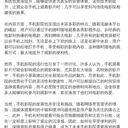
系统也逐渐提升，能够提供更为真实的音效体验。这些技术的提
升，让观众在手机上观看影片时，几乎可以享受到与传统电影院相
媲美的效果。
在内容方面，手机影院也呈现出丰富多彩的特点。随着流媒体平台
的崛起，用户可以通过手机随时随地观看各类影视作品。从经典的
电影到热播的电视剧，再到网络大电影，几乎所有的影视资源都可
以在手机上找到。无论是在上下班的路上，还是在家中休息，用户
都可以轻松地打开手机，享受精彩的影视内容。这种随时随地的观
看方式，极大地提升了观影的便利性。
然而，手机影院的流行也引发了一些讨论。许多人认为，手机观看
影片可能会影响观众的观影体验。尤其是在大场面、高特效的影片
中，手机的小屏幕难以完全展现出作品的魅力。尽管如此，手机影
院的优势在于它的灵活性和便捷性，用户可以根据自己的时间安排
选择观看的内容，而不必受限于固定的放映时间和地点。这使得更
多人能够轻松参与到观影中来，甚至激发了他们对电影的热爱。
当然，手机影院的发展也并非没有挑战。随着网络带宽需求的增
加，流媒体观看时的卡顿和缓冲问题依然是用户最为关注的痛点之
一。此外，手机长时间观看可能会导致眼睛疲劳和注意力分散，这
在一定程度上影响了观众的沉浸感。因此，如何在享受便利的同
时，保障观影质量和用户健康，成为了未来手机影院需要面对的重