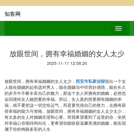
知客网
放眼世间，拥有幸福婚姻的女人太少
2025-11-11 12:58:20
放眼世间，拥有幸福婚姻的女人太少，
西安市私家侦探
指出一个女
人能在婚姻的起初选对男人，能在婚姻当中经营好感情，能在长久
的岁月中不断丰富自己的魅力，那这个女人所拥有的婚姻，必然也
会回馈给女人她想要的幸福。所以，女人真的想要拥有婚姻的幸
福，就不要把这一切交给运气，而是要凭借自己的努力，去拥有获
得幸福的能力与资格。放眼世间，拥有幸福婚姻的女人太少太少，
有太多的女人对婚姻失望和心寒。而我希望看到了这里的你，依然
对幸福心存期待和向往，更希望你能收获温馨美满的婚姻，能实现
属于你的绚丽多彩的人生