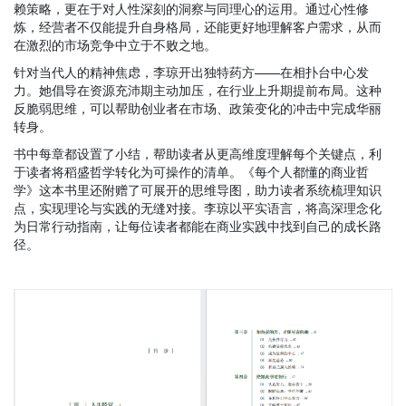
赖策略，更在于对人性深刻的洞察与同理心的运用。通过心性修
炼，经营者不仅能提升自身格局，还能更好地理解客户需求，从而
在激烈的市场竞争中立于不败之地。
针对当代人的精神焦虑，李琼开出独特药方
——
在相扑台中心发
力。她倡导在资源充沛期主动加压，在行业上升期提前布局。这种
反脆弱思维，
可以
帮助
创业者在市场、
政策
变化的
冲击
中
完成华丽
转身。
书中
每章都设置了小结，帮助读者从更高维度理解每个关键点
，
利
于读者
将稻盛哲学转化为可操作的清单。《每个人都懂的商业哲
学》
这本书里还附赠了可展开的思维导图，助力读者系统梳理知识
点，实现理论与实践的无缝对接。李琼以平实语言，将高深理念化
为日常行动指南，让每位读者都能在商业实践中找到自己的成长路
径。