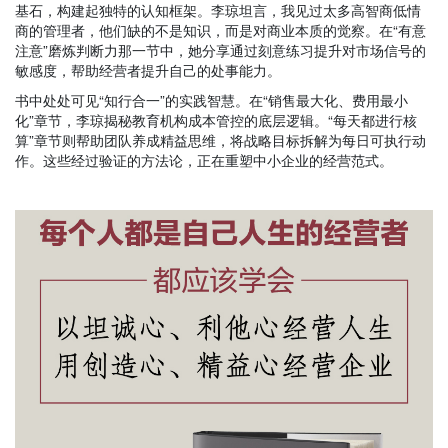
基石，构建起独特的认知框架。李琼坦言
，
我见过太多高智商低情
商的管理者，他们缺的不是知识，而是对商业本质的觉察。在
“
有意
注意
”磨炼判断力那一
节
中
，她分享通过刻意练习提升对市场信号的
敏感度，
帮助经营者提升自己的处事能力
。
书中处处可见
“
知行合一
”
的实践智慧。在
“
销售最大化、费用最小
化
”
章节，李琼揭秘教育机构成本管控的底层逻辑
。
“
每天
都进行
核
算
”章节
则帮助团队养成精益思维，将战略目标拆解为每日可执行动
作。这些经过验证的方法论，正在重塑中小企业的经营范式。