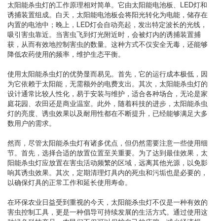
太阳能杀虫灯的工作原理相对简单。它由太阳能电池板、LED灯和
诱捕装置组成。白天，太阳能电池板会将阳光转化为电能，储存在
内置的电池中；晚上，LED灯会自动亮起，发出特定波长的光线，
吸引害虫靠近。当害虫飞到灯光附近时，会被灯内的诱捕装置捕
获，从而有效地控制害虫的数量。这种方式不仅安全无毒，还能够
降低农药使用的频率，维护生态平衡。
使用太阳能杀虫灯的优势显而易见。首先，它的运行成本极低，因
为它依赖于太阳能，无需额外的电费支出。其次，太阳能杀虫灯的
设计通常比较人性化，易于安装与维护，适合各种场合，无论是家
庭花园、农田还是商业温室。此外，随着科技的进步，太阳能杀虫
灯的亮度、诱虫效果以及耐用性都在不断提升，已经能够满足大多
数用户的需求。
然而，尽管太阳能杀虫灯有诸多优点，但仍然需要注意一些使用细
节。首先，选择合适的放置位置至关重要。为了达到最佳效果，太
阳能杀虫灯应放置在害虫活动频繁的区域，远离其他光源，以免影
响其诱虫效果。其次，定期清理灯具内的死虫和污垢也是必要的，
以确保灯具的正常工作和延长使用寿命。
在环保农业日益受到重视的今天，太阳能杀虫灯不仅是一种有效的
害虫控制工具，更是一种倡导可持续发展的生活方式。通过使用这