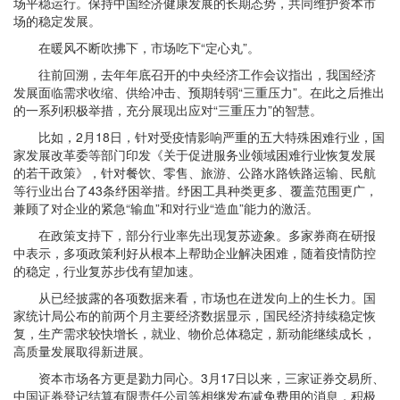
场平稳运行。保持中国经济健康发展的长期态势，共同维护资本市
场的稳定发展。
在暖风不断吹拂下，市场吃下“定心丸”。
往前回溯，去年年底召开的中央经济工作会议指出，我国经济
发展面临需求收缩、供给冲击、预期转弱“三重压力”。在此之后推出
的一系列积极举措，充分展现出应对“三重压力”的智慧。
比如，2月18日，针对受疫情影响严重的五大特殊困难行业，国
家发展改革委等部门印发《关于促进服务业领域困难行业恢复发展
的若干政策》，针对餐饮、零售、旅游、公路水路铁路运输、民航
等行业出台了43条纾困举措。纾困工具种类更多、覆盖范围更广，
兼顾了对企业的紧急“输血”和对行业“造血”能力的激活。
在政策支持下，部分行业率先出现复苏迹象。多家券商在研报
中表示，多项政策利好从根本上帮助企业解决困难，随着疫情防控
的稳定，行业复苏步伐有望加速。
从已经披露的各项数据来看，市场也在迸发向上的生长力。国
家统计局公布的前两个月主要经济数据显示，国民经济持续稳定恢
复，生产需求较快增长，就业、物价总体稳定，新动能继续成长，
高质量发展取得新进展。
资本市场各方更是勠力同心。3月17日以来，三家证券交易所、
中国证券登记结算有限责任公司等相继发布减免费用的消息，积极