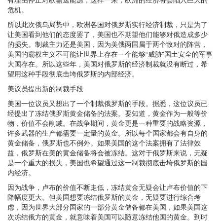
危机。
所以此次俄乌局势中，欧洲各国对俄罗斯实行经济制裁，只是为了
让美国看到他们的态度罢了，美国也不期望他们能够对俄造成多少
的损失。制裁主力还是美国，因为美俄两国属于两个敌对的阵营，
美国的霸权主义不可能让世界上存在一个能够“威胁”国土安全的军事
大国存在。所以这些年，美国对俄罗斯的经济制裁就没有断过，希
望用这种手段彻底击垮俄罗斯的内部经济。
美议员提出新的制裁手段
美国一位议员又想出了一个制裁俄罗斯的手段。据悉，这位议员已
经提出了冻结俄罗斯黄金储备的法案。要知道，黄金作为一般等价
物，价值不会削减。在战争期间，黄金更是一种重要的战略资源，
许多武器的生产都需要一定量的黄金。所以每个国家都会有自身的
黄金储备，俄罗斯也不例外。如果美国的这个法案拥有了法律效
益，俄罗斯在美的黄金储备将会被冻结。这对于俄罗斯来说，无疑
是一个重大的损失，美国也希望通过这一制裁彻底击垮俄罗斯的国
内经济。
因为战争，卢布的价值不断走低，冻结黄金无疑会让卢布价值的下
降幅度更大。但美国想要冻结俄罗斯的黄金，无疑要进行综合考
虑，因为世界大部分国家的一部分黄金储备都在美国，如果美国这
次冻结俄方的黄金，就意味着美国可以随意冻结他国的黄金。到时