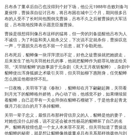
吕布杀了董卓后自己也没得到个好下场，他公元1988年击败刘备与
夏侯惇，曹操亲自征讨吕布，将吕布困在城中三个月，期间很多吕
布的人受不了长时间包围倒戈曹操，吕布不久之后被曹操的大军活
捉，吕布跪地投降表示愿意臣服曹操。
曹操是很想得到像吕布这样的猛将，但一旁的刘备提醒他吕布为人
不诚信，为了利益和美人能杀义父，下次说不定就杀你，曹操叹息
一声，宁愿损失吕布也不留一个后患，就下令勒死他。
吕布死后，貂蝉像一块浮萍漂泊不定，好色之徒曹操就把她掳走，
后来发生了他与关羽抢杜氏的事，他就把貂蝉作为赔罪礼物送给关
羽。“关羽斩貂蝉”的故事源于元杂剧《关大王月夜斩貂蝉》，杂剧中
貂蝉使出浑身狐媚之术吸引关羽，但关羽如柳下惠附身，任凭貂蝉
怎么挑逗他都坐怀不乱。
一日夜晚，关羽等下读《春秋》，貂蝉却在月下翩翩起舞，关羽看
到月光下的貂蝉格外娇艳，内心动了动，他感觉不妙，如果继续留
着貂蝉，自己迟早有一天会拜倒在貂蝉石榴裙下，于是他拿起青龙
偃月刀在洁白的月下杀掉貂蝉。
关羽一辈子忠义，最恨吕布那种背信弃义的人，貂蝉是他的妻子，
对她也没什么好感，说不定还会被水性杨花的貂蝉坏了自己的名
声。貂蝉再狡猾也是一个女人本来罪不至死，但关羽知道了曹操送
他貂蝉的秘密，就是想让貂蝉像挑拨董卓吕布关系那样挑拨他与刘