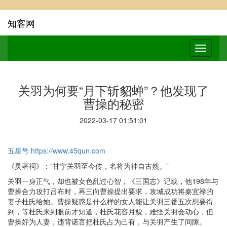
知客网
关羽为何要“月下斩貂蝉”？他发现了
曹操的秘密
2022-03-17 01:51:01
五星号
https://www.45qun.com
《灵著祠》：“甘宁关羽至今传，名将为神自古然。”
关羽一身正气，却也被女色乱过心智，《三国志》记载，他198年与
曹操合力攻打吕布时，再三向曹操提出要求，攻城成功将秦宜禄的
妻子杜氏给她。曹操疑惑是什么样的女人能让关羽三番五次想要得
到，等杜氏来到眼前才知道，杜氏花容月貌，难怪关羽会动心，但
曹操好为人妻，违背诺言把杜氏占为己有，与关羽产生了间隙。