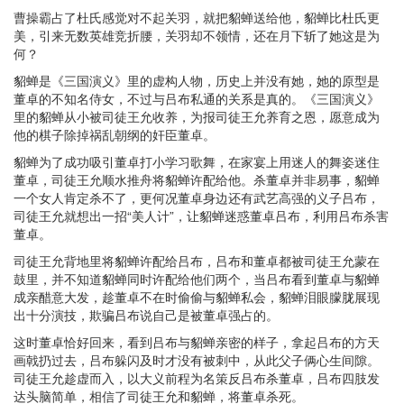
曹操霸占了杜氏感觉对不起关羽，就把貂蝉送给他，貂蝉比杜氏更
美，引来无数英雄竞折腰，关羽却不领情，还在月下斩了她这是为
何？
貂蝉是《三国演义》里的虚构人物，历史上并没有她，她的原型是
董卓的不知名侍女，不过与吕布私通的关系是真的。《三国演义》
里的貂蝉从小被司徒王允收养，为报司徒王允养育之恩，愿意成为
他的棋子除掉祸乱朝纲的奸臣董卓。
貂蝉为了成功吸引董卓打小学习歌舞，在家宴上用迷人的舞姿迷住
董卓，司徒王允顺水推舟将貂蝉许配给他。杀董卓并非易事，貂蝉
一个女人肯定杀不了，更何况董卓身边还有武艺高强的义子吕布，
司徒王允就想出一招“美人计”，让貂蝉迷惑董卓吕布，利用吕布杀害
董卓。
司徒王允背地里将貂蝉许配给吕布，吕布和董卓都被司徒王允蒙在
鼓里，并不知道貂蝉同时许配给他们两个，当吕布看到董卓与貂蝉
成亲醋意大发，趁董卓不在时偷偷与貂蝉私会，貂蝉泪眼朦胧展现
出十分演技，欺骗吕布说自己是被董卓强占的。
这时董卓恰好回来，看到吕布与貂蝉亲密的样子，拿起吕布的方天
画戟扔过去，吕布躲闪及时才没有被刺中，从此父子俩心生间隙。
司徒王允趁虚而入，以大义前程为名策反吕布杀董卓，吕布四肢发
达头脑简单，相信了司徒王允和貂蝉，将董卓杀死。