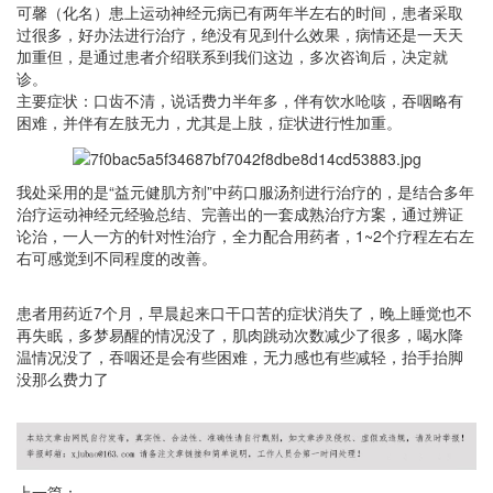
可馨（化名）患上运动神经元病已有两年半左右的时间，患者采取
过很多，好办法进行治疗，绝没有见到什么效果，病情还是一天天
加重但，是通过患者介绍联系到我们这边，多次咨询后，决定就
诊。
主要症状：口齿不清，说话费力半年多，伴有饮水呛咳，吞咽略有
困难，并伴有左肢无力，尤其是上肢，症状进行性加重。
我处采用的是“益元健肌方剂”中药口服汤剂进行治疗的，是结合多年
治疗运动神经元经验总结、完善出的一套成熟治疗方案，通过辨证
论治，一人一方的针对性治疗，全力配合用药者，1~2个疗程左右左
右可感觉到不同程度的改善。
患者用药近7个月，早晨起来口干口苦的症状消失了，晚上睡觉也不
再失眠，多梦易醒的情况没了，肌肉跳动次数减少了很多，喝水降
温情况没了，吞咽还是会有些困难，无力感也有些减轻，抬手抬脚
没那么费力了
上一篇：