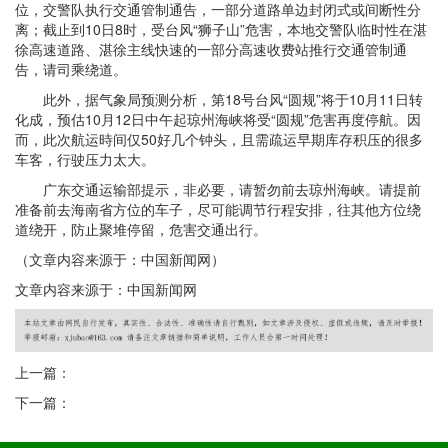
位，交警队执行交通管制通告，一部分道路单边封闭式或间断性分
离；截止到10日8时，受台风“狮子山”危害，本地交警队临时性在湛
徐高速道路、湛徐主线快速的一部分高速收费站推行交通管制通
告，请司乘绕道。
此外，据气象局预测分析，第18号台风“圆规”将于10月11日转
化成，预估10月12日中午起琼州海峡将受“圆规”危害再度停航。因
而，此次航运時间仅50好几个钟头，且需疏运早期库存积压的很多
车客，行驶压力太大。
广东交通运输部提示，非必要，请暂勿前去琼州海峡。请提前
准备前去海南省方位的车子，尽可能调节行程安排，往其他方位绕
道绕开，防止聚堆停留，危害交通出行。
（文章内容来源于：中国新闻网）
文章内容来源于：中国新闻网
上一篇：
下一篇：