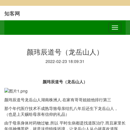
知客网
颜玮辰道号（龙岳山人）
2022-02-23 18:09:31
颜玮辰道号
（
龙岳山人
）
颜玮辰道号龙岳山人湖南株洲人
.
在家有哥哥姐姐他排行第三
那个年代医疗技术不成熟导致母亲结扎八年后还生下龙岳山人，
（也是上天赐给母亲有信仰的礼品）
由于母亲身体对药物过敏
.
所以 平时生病都是找道医治疗
.
而且家里长
年供神佛菩萨，就是这些特殊环境，让龙岳山人从小就喜欢道医、