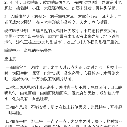
2、仰卧，自然呼吸，感觉呼吸像春风，先融化大脚趾，然后是其他
脚趾，接着脚、小腿、大腿逐渐融化。如还未醒着，再从头做起。
3、入睡快的人可右侧卧，右手掌托右耳。右掌心为火，耳为水，二
者形成水火即济，在人体中形成心肾相交。久之，养心滋肾。
现代医学证明，早睡早起的人精神压力较小，不易患精神类疾病。
早晨不要太早出去锻炼，因为早晨在太阳没有出来之前，地下道的
漳气、浊气正往上走(尤其是城市)，这些气对人体损伤是很严重的。
睡眠中不可忽视的疾病警告
应注意：
(一)睡眠宜早，勿过十时，老年人以八点为正，勿过九点。凡交十一
时，为阳生时，属肾，此时失眠，肾水必亏，心肾相连，水亏则火
旺，最易伤神。千万勿以安眠药片助睡。
(二)枕上切忌思索计算未来事，睡时宜一切不思，鼻息调匀，自己静
听其气，由粗而细，由细而微细而息。视此身如无物，或如糖入于
水，化为乌有，自然睡着。
(三)如有思想，不能安着，切勿在枕上转侧思虑，此最耗神，可坐起
一时再睡。
(四)如在午时，即上午十一点至一点，为阴生之时，属心，此时如不
能睡，可静坐一刻钟，闭目养神，则心气强。凡有心脏病者切宜注