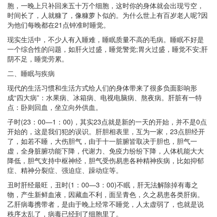
胞，一晚上只补回来五十万个细胞，这时你的身体就会出现亏空，
时间长了，人就糠了，像糠萝卜似的。为什么世上有百岁老人呢?因
为他们每晚都在21点钟准时睡觉。
现实生活中，不少人有入睡难，睡眠质量不高的毛病。睡眠不好是
一个综合性的问题，如肝火过盛，睡觉警觉;胃火过盛，睡觉不安;肝
阴不足，睡觉劳累。
二、睡眠与疾病
现代的生活习惯和生活方式给人们的身体带来了很多负面影响形
成“四大病”：水果病、冰箱病、电视电脑病、熬夜病。肝脏有一特
点：卧则回血，坐立向外供血。
子时(23：00—1：00)，其实23点就是新的一天的开始，并不是0点
开始的，这是我们犯的误识。肝胆相表里，互为一家，23点胆经开
了，如若不睡，大伤胆气，由于十一脏腑皆取决于胆也，胆气一
虚，全身脏腑功能下降，代谢力、免疫力纷纷下降，人体机能大大
降低，胆气支持中枢神经，胆气受伤易患各种精神疾病，比如抑郁
症、精神分裂症、强迫症、躁动症等。
丑时肝经最旺，丑时(1：00—3：00)不眠，肝无法解除掉有毒之
物，产生新鲜血液，因藏血不利，面呈青色，久之易患各类肝病。
乙肝病毒携带者，是由于晚上经常不睡觉，人太虚弱了，也就是说
秩序太乱了，病毒已经到了细胞里了。