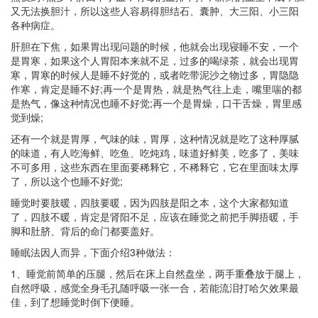
又无法换胆汁，所以这些人容易得胆结石、囊肿、大三阳、小三阳
各种病症。
肝胆在下焦，如果胃出现问题的时候，他就会出现寝睡不安，一个
是胃寒，如果这个人胃阳本来就不足，过多的喝绿茶，就会出现胃
寒，胃寒的时候人是睡不好觉的，或者吃带泥沙之物过多，胃隐隐
作寒，肯定是睡不好;再一个是胃热，就是热气往上走，嘴里喘的都
是热气，像这种情况也睡不好觉;再一个是胃燥，口干舌燥，胃里感
觉到燥;
还有一个就是胃厚，气味的味，胃厚，这种情况就是吃了这种厚腻
的味道，有人吃海鲜、吃鱼、吃炖鸡，味道好鲜美，吃多了，美味
不可多用，这些东西在里面要稀释它，不稀释它，它在里面味太厚
了，所以这个也睡不好觉;
睡觉时要肢暖，四肢要暖，因为四肢是阳之本，这个大家都知道
了，四肢不暖，肯定是肾阳不足，应该在睡觉之前把手脚捂暖，手
脚和肚脐、背后的命门都要盖好。
睡眠法因人而异，下面介绍3种做法：
1、睡觉前简单的压腿，然后在床上自然盘坐，两手重叠放于腿上，
自然呼吸，感觉全身毛孔随呼吸一张一合，若能流泪打哈欠效果最
佳，到了想睡觉时倒下便睡。