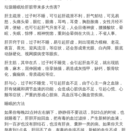
垃圾睡眠给肝脏带来多大伤害?
肝主疏泄，过子时不睡，可引起肝疏泄不利，肝气郁结，可见易
怒，头痛头晕，眼红，眼痛，耳鸣，耳聋，胸肋胀痛，女性月经不
调，便秘，也可引起肝气升发不足，人会目倦神疲，腰膝酸软，晕
眩，失眠，惊悸，精神恍惚，重则会晕倒在大街上，不省人事。
肝开窍于目，过子时不睡，易引起肝虚，则出现视力模糊、老花、
夜盲、畏光、迎风流泪，等症状，还会形成青光眼、白内障、眼底
动脉硬化、视网膜病变等眼疾。
肝主筋，其华在爪，过子时不睡觉，会引起肝血不足，就出现筋
痛，麻木，屈伸困难，痉挛抽搐，易造成灰指甲，缺钙，髌骨软
化，癫痫病，骨质疏松等症。
肝与心，过子时不睡觉，可引起肝血不足，由于心主一身之血脉，
肝有储藏和调节血液的功能，会造成心脏供血不足，引起心慌、心
颤等症状，严重的形成心脏病、高血压等心脑血管疾病。
睡眠的方法
如果你每晚22点钟左右躺下，静静得不要说话，到23点的时候，也
就睡着了。肝胆开始回血，把有毒的血过滤掉，产生新鲜的血液，
到一百岁也没有胆结石，也没有肝炎、囊肿一类的病。如果你天天
熬夜到1点多，肝回不了血，有毒的血排不掉，新鲜的血生不成，胆