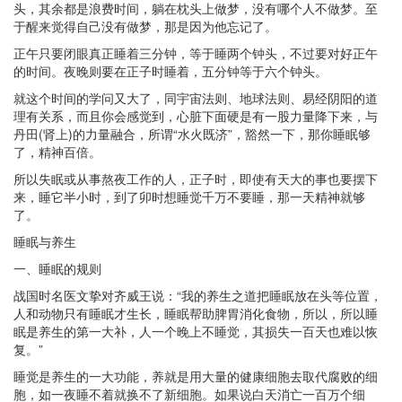
头，其余都是浪费时间，躺在枕头上做梦，没有哪个人不做梦。至
于醒来觉得自己没有做梦，那是因为他忘记了。
正午只要闭眼真正睡着三分钟，等于睡两个钟头，不过要对好正午
的时间。夜晚则要在正子时睡着，五分钟等于六个钟头。
就这个时间的学问又大了，同宇宙法则、地球法则、易经阴阳的道
理有关系，而且你会感觉到，心脏下面硬是有一股力量降下来，与
丹田(肾上)的力量融合，所谓“水火既济”，豁然一下，那你睡眠够
了，精神百倍。
所以失眠或从事熬夜工作的人，正子时，即使有天大的事也要摆下
来，睡它半小时，到了卯时想睡觉千万不要睡，那一天精神就够
了。
睡眠与养生
一、睡眠的规则
战国时名医文挚对齐威王说：“我的养生之道把睡眠放在头等位置，
人和动物只有睡眠才生长，睡眠帮助脾胃消化食物，所以，所以睡
眠是养生的第一大补，人一个晚上不睡觉，其损失一百天也难以恢
复。”
睡觉是养生的一大功能，养就是用大量的健康细胞去取代腐败的细
胞，如一夜睡不着就换不了新细胞。如果说白天消亡一百万个细